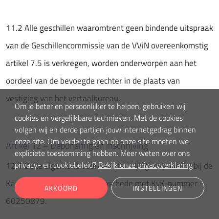
11.2 Alle geschillen waaromtrent geen bindende uitspraak
van de Geschillencommissie van de VViN overeenkomstig
artikel 7.5 is verkregen, worden onderworpen aan het
oordeel van de bevoegde rechter in de plaats van
vestiging van het vertaalbureau.
Om je beter en persoonlijker te helpen, gebruiken wij
cookies en vergelijkbare technieken. Met de cookies
volgen wij en derde partijen jouw internetgedrag binnen
onze site. Om verder te gaan op onze site moeten we
Artikel 12 – Deponering en inschrijving
expliciete toestemming hebben. Meer weten over ons
privacy- en cookiebeleid?
Bekijk onze privacyverklaring
12.1 Deze algemene voorwaarden zijn gedeponeerd bij de
Kamer van Koophandel te Enschede met KvK-nummer
AKKOORD
INSTELLINGEN
60250879.