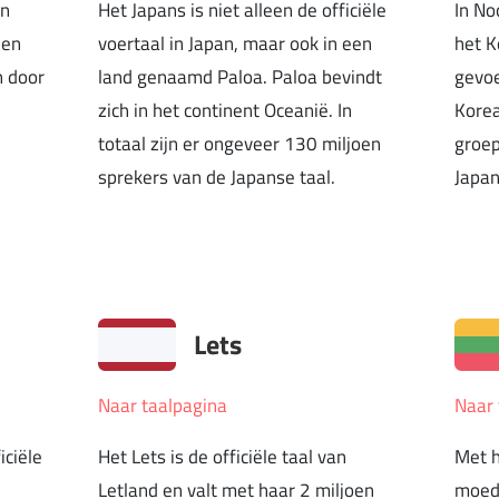
in
Het Japans is niet alleen de officiële
In No
 en
voertaal in Japan, maar ook in een
het K
n door
land genaamd Paloa. Paloa bevindt
gevoe
zich in het continent Oceanië. In
Korea
totaal zijn er ongeveer 130 miljoen
groep
sprekers van de Japanse taal.
Japan
Lets
Naar taalpagina
Naar 
iciële
Het Lets is de officiële taal van
Met h
Letland en valt met haar 2 miljoen
moede