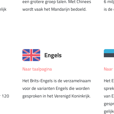
een grotere groep talen. Met Chinees
6 mil
lijk
wordt vaak het Mandarijn bedoeld.
is de
Engels
Naar taalpagina
Naar 
Het Brits-Engels is de verzamelnaam
Het E
voor de varianten Engels die worden
sprek
r 120
gesproken in het Verenigd Koninkrijk.
van E
gespr
gelij