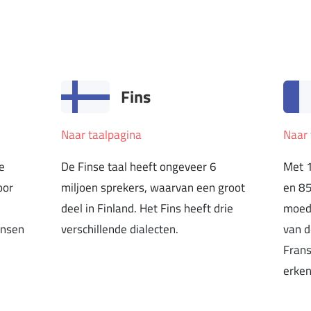
Fins
Naar taalpagina
Naar 
de
De Finse taal heeft ongeveer 6
Met 1
oor
miljoen sprekers, waarvan een groot
en 85
deel in Finland. Het Fins heeft drie
moede
ensen
verschillende dialecten.
van d
Frans
erkend