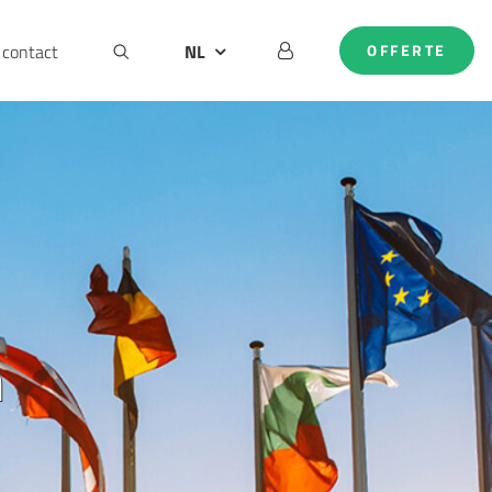
contact
NL
OFFERTE
BE
DE
EN
n