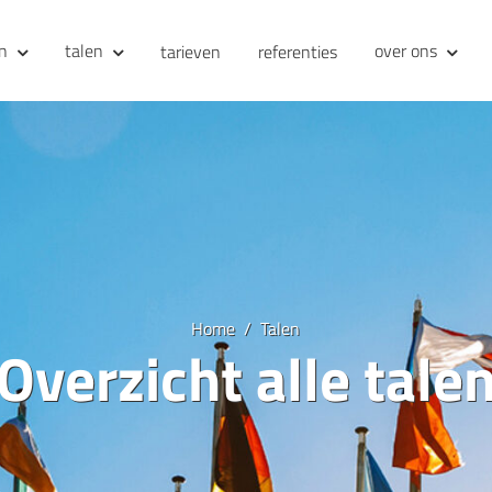
en
talen
over ons
tarieven
referenties
Home
Talen
Overzicht alle tale