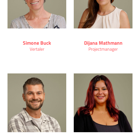
Simone Buck
Dijana Mathmann
Vertaler
Projectmanager
Problemen van anderen
oplossen is mijn
specialiteit.