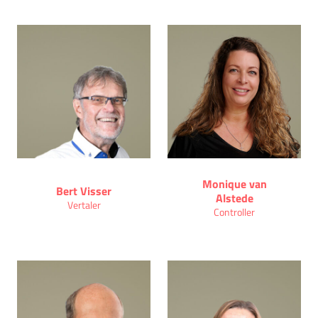
Monique van
Bert Visser
Alstede
Vertaler
Controller