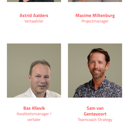
Astrid Aalders
Maxime Miltenburg
Vertaalster
Projectmanager
Bas Klievik
Sam van
Gentevoort
Kwaliteitsmanager /
vertaler
Teamcoach Strategy