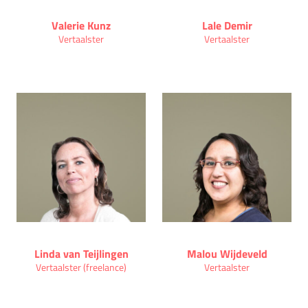
Valerie Kunz
Lale Demir
Vertaalster
Vertaalster
Linda van Teijlingen
Malou Wijdeveld
Vertaalster (freelance)
Vertaalster