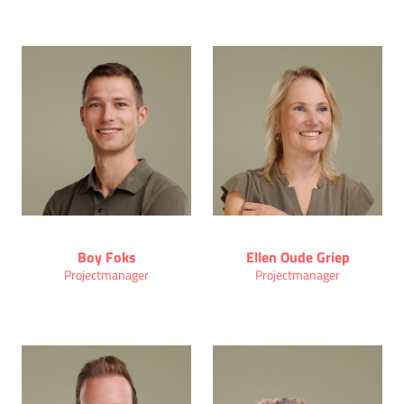
Boy Foks
Ellen Oude Griep
Projectmanager
Projectmanager