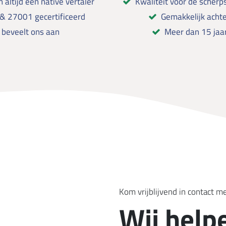
 altijd een native vertaler
Kwaliteit voor de scherps
& 27001 gecertificeerd
Gemakkelijk achte
 beveelt ons aan
Meer dan 15 jaar
Kom vrijblijvend in contact m
Wij help