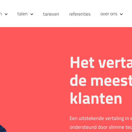
en
talen
over ons
tarieven
referenties
Het vert
de meest
klanten
Een uitstekende vertaling in
ondersteund door slimme tec