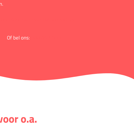
n.
 een 9.2 op basis van 766 beoordelingen
Of bel ons:
088 852 9000
voor o.a.