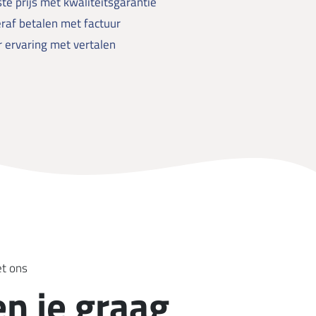
te prijs met kwaliteitsgarantie
raf betalen met factuur
 ervaring met vertalen
et ons
en je graag