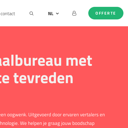
contact
NL
OFFERTE
BE
DE
EN
aalbureau met
e tevreden
 een oogwenk. Uitgevoerd door ervaren vertalers en
hnologie. We helpen je graag jouw boodschap