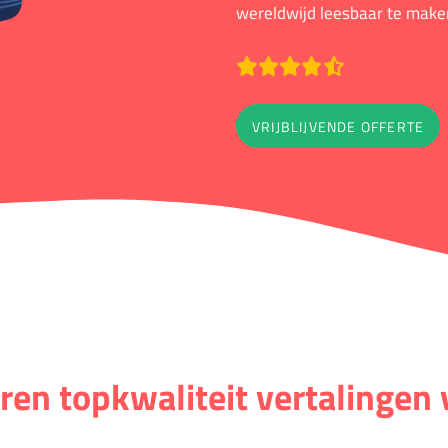
wereldwijd leesbaar te make
Beoordeeld met
VRIJBLIJVENDE OFFERTE
ren topkwaliteit vertalingen 