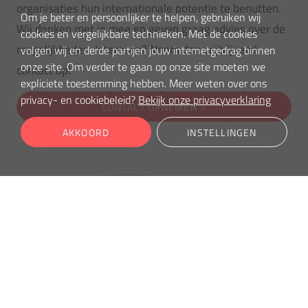
organisaties hun internationale potentie te benutten.
Om je beter en persoonlijker te helpen, gebruiken wij
Wij denken met je mee en geven graag advies over de
cookies en vergelijkbare technieken. Met de cookies
mogelijkheden. Interesse? Neem dan vrijblijvend
volgen wij en derde partijen jouw internetgedrag binnen
onze site. Om verder te gaan op onze site moeten we
contact op!
expliciete toestemming hebben. Meer weten over ons
privacy- en cookiebeleid?
Bekijk onze privacyverklaring
CONTACT OPNEMEN >
AKKOORD
INSTELLINGEN
De meerwaarde van