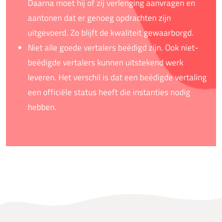
Daarna moet hij of zij verlenging aanvragen en
aantonen dat er genoeg opdrachten zijn
uitgevoerd. Zo blijft de kwaliteit gewaarborgd.
Niet alle goede vertalers beëdigd zijn. Ook niet-
beëdigde vertalers kunnen uitstekend werk
leveren. Het verschil is dat een beëdigde vertaling
een officiële status heeft die instanties nodig
hebben.