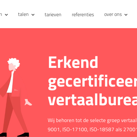
en
talen
over ons
tarieven
referenties
Erkend
gecertificee
vertaalbure
Wij behoren tot de selecte groep vertaa
9001, ISO-17100, ISO-18587 als 27001 g