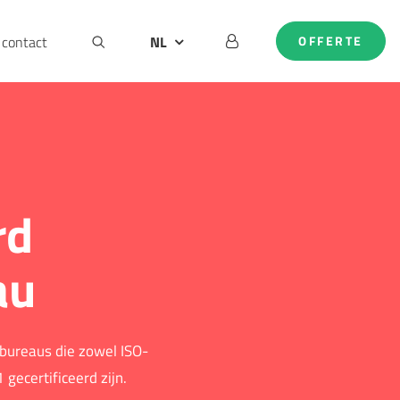
contact
NL
OFFERTE
BE
DE
EN
rd
au
lbureaus die zowel ISO-
ecertificeerd zijn.