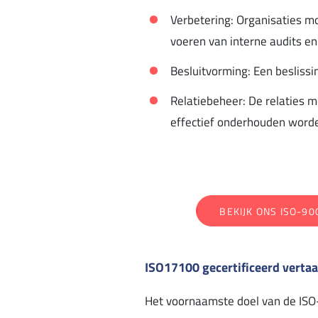
Verbetering: Organisaties m
voeren van interne audits e
Besluitvorming: Een besliss
Relatiebeheer: De relaties m
effectief onderhouden word
BEKIJK ONS ISO-90
ISO17100 gecertificeerd verta
Het voornaamste doel van de ISO-