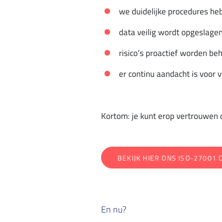
we duidelijke procedures he
data veilig wordt opgeslage
risico’s proactief worden be
er continu aandacht is voor v
Kortom: je kunt erop vertrouwen da
BEKIJK HIER ONS ISO-27001 
En nu?