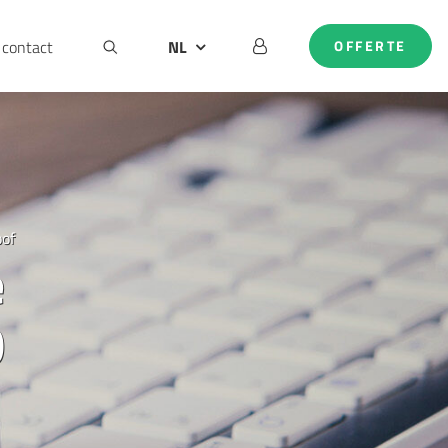
contact
NL
OFFERTE
BE
DE
EN
oof
e
O