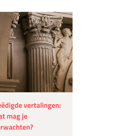
ëdigde vertalingen:
t mag je
erwachten?