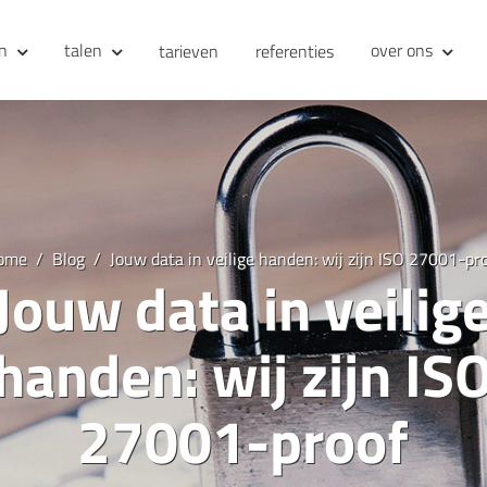
en
talen
over ons
tarieven
referenties
ome
Blog
Jouw data in veilige handen: wij zijn ISO 27001-pr
Jouw data in veilig
handen: wij zijn IS
27001-proof