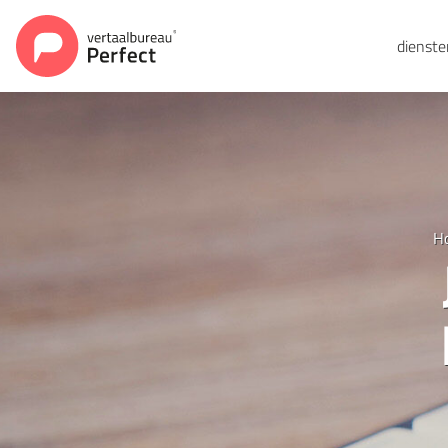
dienst
H