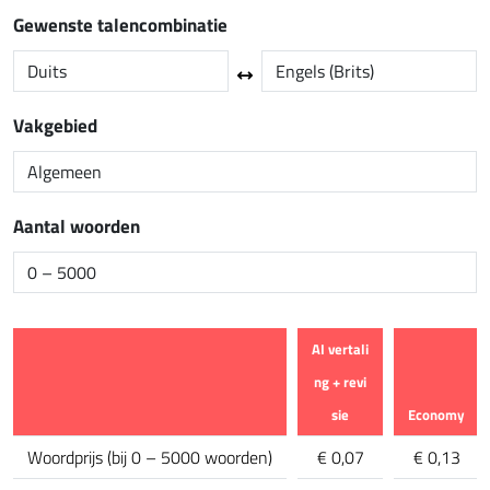
Gewenste talencombinatie
Vakgebied
Aantal woorden
AI vertali
ng + revi
sie
Economy
Kenmerk
Woordprijs
(
bij 0 – 5000 woorden
)
€ 0,07
€ 0,13