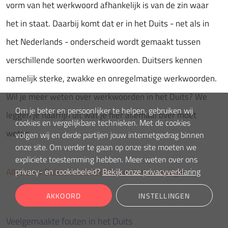
vorm van het werkwoord afhankelijk is van de zin waar
het in staat. Daarbij komt dat er in het Duits - net als in
het Nederlands - onderscheid wordt gemaakt tussen
verschillende soorten werkwoorden. Duitsers kennen
namelijk sterke, zwakke en onregelmatige werkwoorden.
Wil je meer weten over werkwoorden in het Duits? We
Om je beter en persoonlijker te helpen, gebruiken wij
leggen je haarfijn uit wat je hier allemaal over moet
cookies en vergelijkbare technieken. Met de cookies
weten.
volgen wij en derde partijen jouw internetgedrag binnen
onze site. Om verder te gaan op onze site moeten we
expliciete toestemming hebben. Meer weten over ons
privacy- en cookiebeleid?
Bekijk onze privacyverklaring
Alles over Duitse werkwoorden en het vervoegen →
AKKOORD
INSTELLINGEN
Veelgemaakte fouten in het Duits