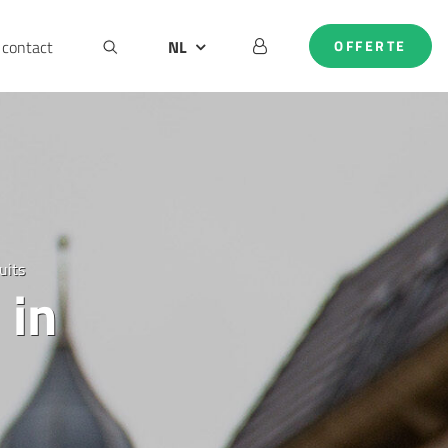
contact
NL
OFFERTE
BE
DE
EN
uits
 in