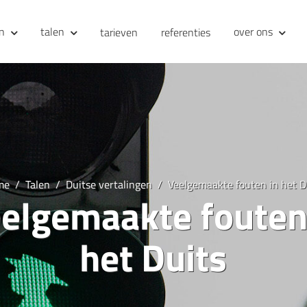
en
talen
over ons
tarieven
referenties
me
Talen
Duitse vertalingen
Veelgemaakte fouten in het D
elgemaakte fouten
het Duits