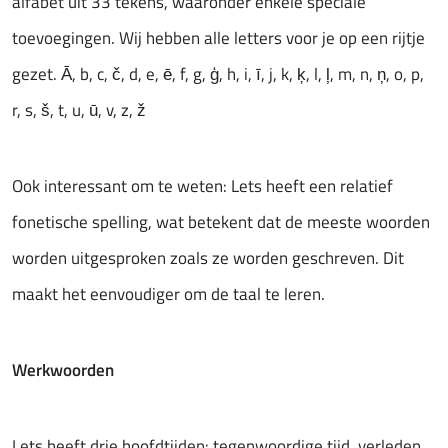
alfabet uit 33 tekens, waaronder enkele speciale
toevoegingen. Wij hebben alle letters voor je op een rijtje
gezet. Ā, b, c, č, d, e, ē, f, g, ģ, h, i, ī, j, k, ķ, l, ļ, m, n, ņ, o, p,
r, s, š, t, u, ū, v, z, ž
Ook interessant om te weten: Lets heeft een relatief
fonetische spelling, wat betekent dat de meeste woorden
worden uitgesproken zoals ze worden geschreven. Dit
maakt het eenvoudiger om de taal te leren.
Werkwoorden
Lets heeft drie hoofdtijden: tegenwoordige tijd, verleden