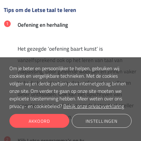
Tips om de Letse taal te leren
Oefening en herhaling
Het gezegde ‘oefening baart kunst’ is
vanzelfsprekend ook op het leren van taal van
Om je beter en persoonlijker te helpen, gebruiken wij
toepassing. Door geleerde woorden en zinnen vaker
cookies en vergelijkbare technieken. Met de cookies
te herhalen zal je brein deze informatie sneller en
volgen wij en derde partijen jouw internetgedrag binnen
onze site. Om verder te gaan op onze site moeten we
beter onthouden. Ook kan het opschrijven van
expliciete toestemming hebben. Meer weten over ons
woorden en zinnen helpen om de Letse taal sneller
privacy- en cookiebeleid?
Bekijk onze privacyverklaring
onder de knie te krijgen.
AKKOORD
INSTELLINGEN
Kijk Letse programma’s op tv