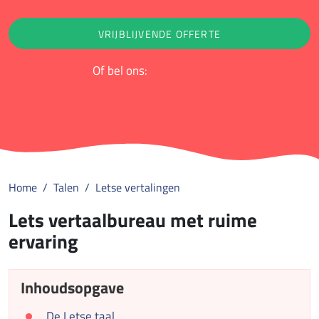
VRIJBLIJVENDE OFFERTE
Of bel ons:
088 852 9000
Home
Talen
Letse vertalingen
Lets vertaalbureau met ruime
ervaring
Inhoudsopgave
De Letse taal