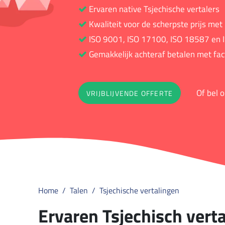
Ervaren native Tsjechische vertalers
Kwaliteit voor de scherpste prijs met
ISO 9001, ISO 17100, ISO 18587 en I
Gemakkelijk achteraf betalen met fac
Of bel 
VRIJBLIJVENDE OFFERTE
Home
Talen
Tsjechische vertalingen
Ervaren Tsjechisch vert