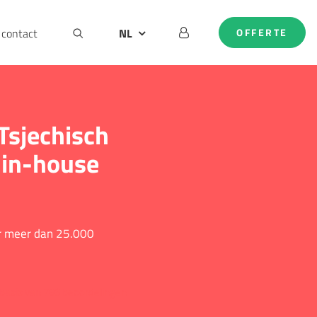
contact
NL
OFFERTE
BE
DE
EN
 Tsjechisch
 in-house
or meer dan 25.000
basis van 766 beoordelingen