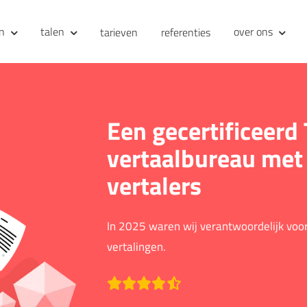
en
talen
over ons
tarieven
referenties
Een gecertificeerd
vertaalbureau met
vertalers
In 2025 waren wij verantwoordelijk vo
vertalingen.
Beoordeeld met een 9.2 op 