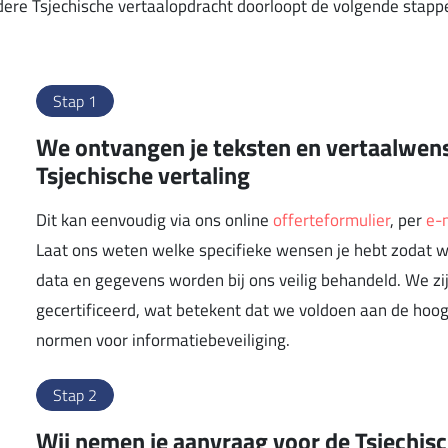
dere Tsjechische vertaalopdracht doorloopt de volgende stapp
Stap 1
We ontvangen je teksten en vertaalwen
Tsjechische vertaling
Dit kan eenvoudig via ons online
offerteformulier
, per
e-
Laat ons weten welke specifieke wensen je hebt zodat we
data en gegevens worden bij ons veilig behandeld. We z
gecertificeerd, wat betekent dat we voldoen aan de hoog
normen voor informatiebeveiliging.
Stap 2
Wij nemen je aanvraag voor de Tsjechisc