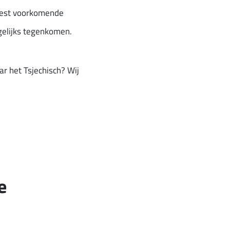
meest voorkomende
gelijks tegenkomen.
r het Tsjechisch? Wij
e