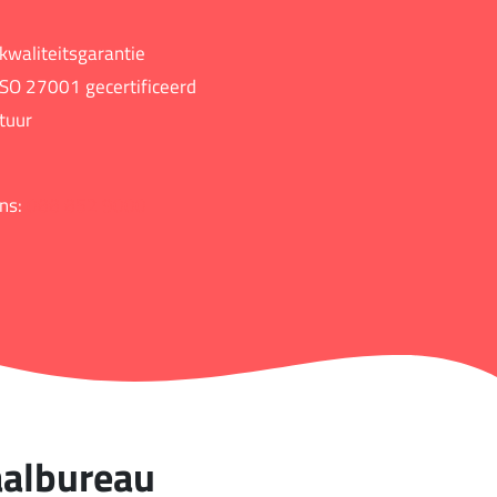
 kwaliteitsgarantie
SO 27001 gecertificeerd
tuur
ons:
088 852 9000
aalbureau