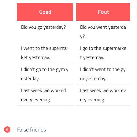
Goed
Fout
Did you go yesterday?
Did you went yesterda
y?
I went to the supermar
I go to the supermarke
ket yesterday.
t yesterday.
I didn’t go to the gym y
I didn’t went to the gy
esterday.
m yesterday.
Last week we worked
Last week we work ev
every evening.
ery evening.
False friends