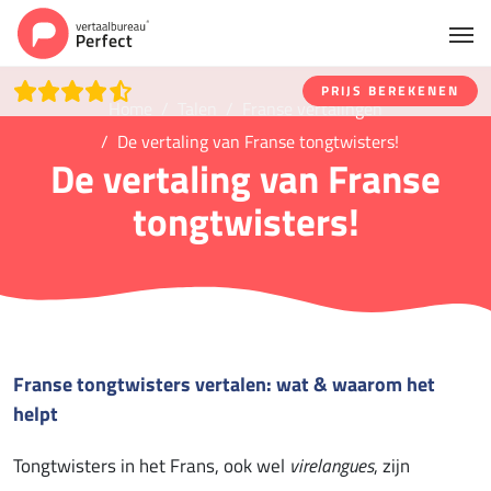
PRIJS BEREKENEN
Home
Talen
Franse vertalingen
De vertaling van Franse tongtwisters!
De vertaling van Franse
tongtwisters!
Franse tongtwisters vertalen: wat & waarom het
helpt
Tongtwisters in het Frans, ook wel
virelangues
, zijn