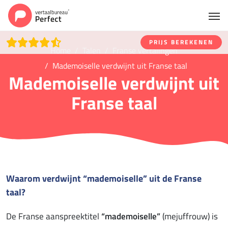
PRIJS BEREKENEN
Home
Talen
Franse vertalingen
Mademoiselle verdwijnt uit Franse taal
Mademoiselle verdwijnt uit
Franse taal
Waarom verdwijnt “mademoiselle” uit de Franse
taal?
De Franse aanspreektitel
“mademoiselle”
(mejuffrouw) is