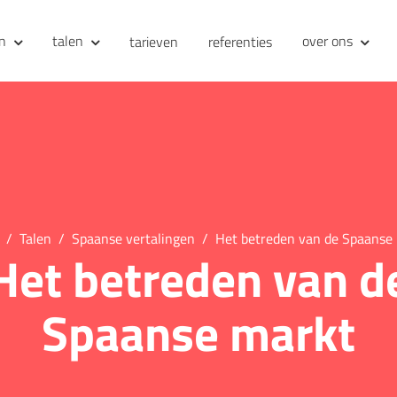
en
talen
over ons
tarieven
referenties
Talen
Spaanse vertalingen
Het betreden van de Spaanse
Het betreden van d
Spaanse markt