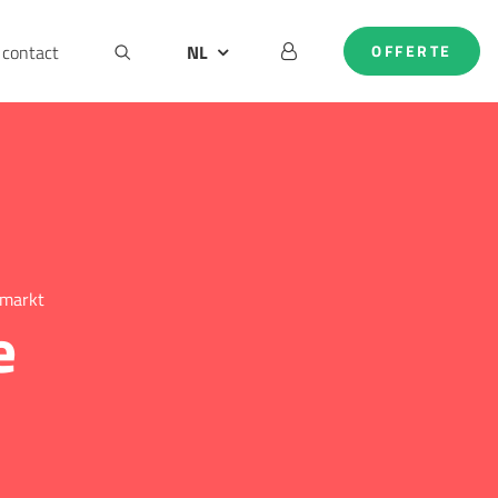
contact
NL
OFFERTE
BE
DE
EN
 markt
e