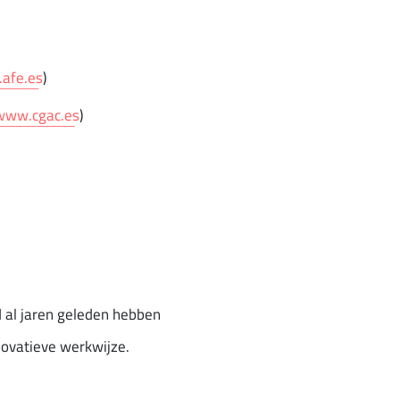
afe.es
)
www.cgac.es
)
d al jaren geleden hebben
novatieve werkwijze.