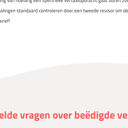
ing van hoelang een specifieke vertaalopdracht gaat duren zod
talingen standaard controleren door een tweede revisor om de
rief!
elde vragen over beëdigde ve