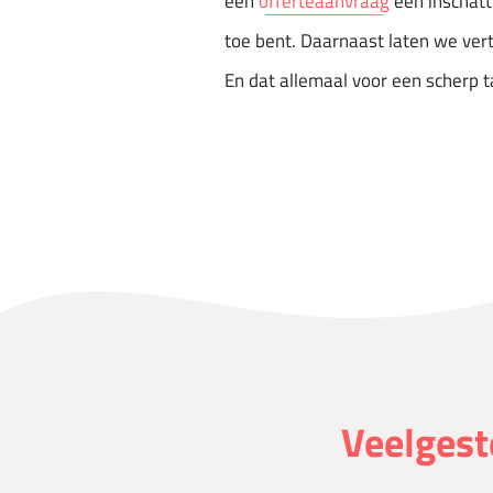
een
offerteaanvraag
een inschatt
toe bent. Daarnaast laten we ver
En dat allemaal voor een scherp ta
Veelgest