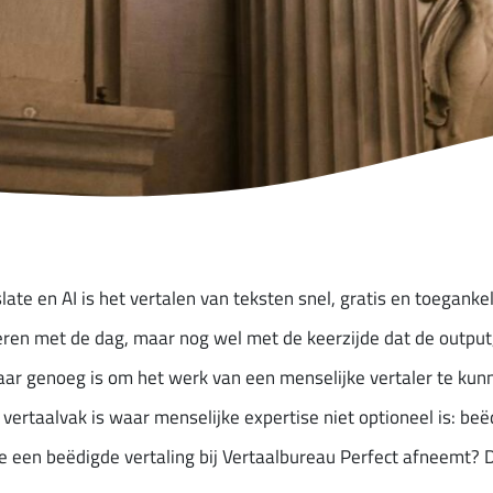
e en AI is het vertalen van teksten snel, gratis en toegankeli
teren met de dag, maar nog wel met de keerzijde dat de output,
aar genoeg is om het werk van een menselijke vertaler te ku
 vertaalvak is waar menselijke expertise niet optioneel is: b
e een beëdigde vertaling bij Vertaalbureau Perfect afneemt? Di