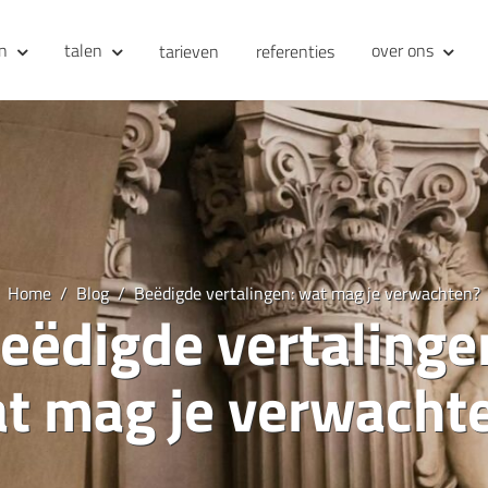
en
talen
over ons
tarieven
referenties
Home
Blog
Beëdigde vertalingen: wat mag je verwachten?
eëdigde vertalinge
t mag je verwacht