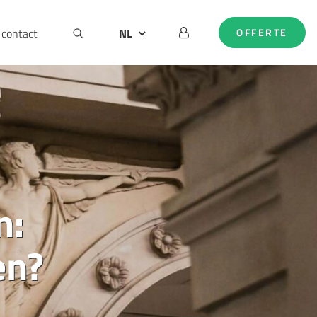
contact
NL
OFFERTE
BE
DE
EN
n:
en?