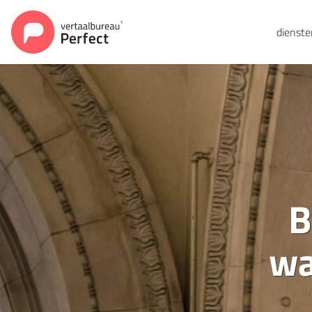
dienst
B
wa