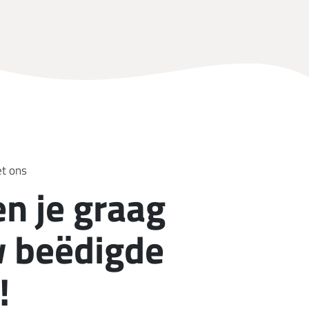
et ons
en je graag
 beëdigde
!