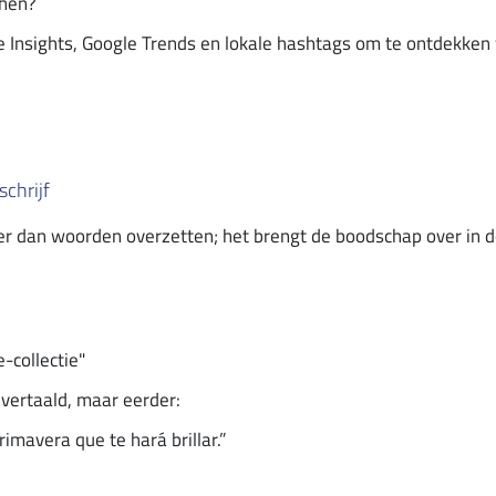
 hen?
e Insights, Google Trends en lokale hashtags om te ontdekke
schrijf
r dan woorden overzetten; het brengt de boodschap over in de
e-collectie"
k vertaald, maar eerder:
imavera que te hará brillar.”