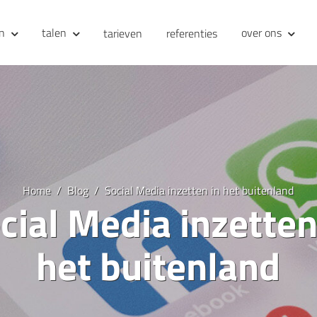
en
talen
over ons
tarieven
referenties
Home
Blog
Social Media inzetten in het buitenland
cial Media inzetten
het buitenland