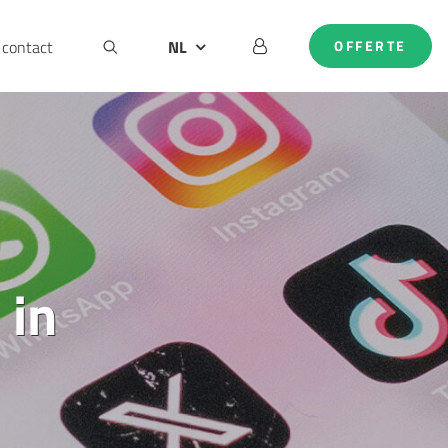
contact
NL
OFFERTE
BE
DE
EN
 in