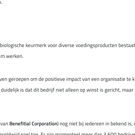
n.
t biologische keurmerk voor diverse voedingsproducten bestaat
aam werken.
 leven geroepen om de positieve impact van een organisatie te
delijk is dat dit bedrijf niet alleen op winst is gericht, maar 
g van
Benefitial Corporation
) nog niet bij iedereen in bekend is
ereldwijd snel toe. Er zijn momenteel meer dan 3.600 bedrijve