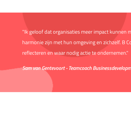
"Ik geloof dat organisaties meer impact kunnen m
harmonie zijn met hun omgeving en zichzelf. B Co
reflecteren en waar nodig actie te ondernemen."
Sam van Gentevoort - Teamcoach Businessdevelop