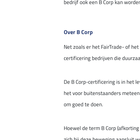
bedrijf ook een B Corp kan worde
Over B Corp
Net zoals er het FairTrade- of he
certificering bedrijven die duurz
De B Corp-certificering is in het
het voor buitenstaanders meteen dui
om goed te doen.
Hoewel de term B Corp (afkortin
zich bij deze beweging aansluit w