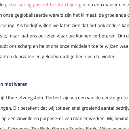
 de
globalisering positief te laten bijdragen
op een manier die e
in onze geglobaliseerde wereld zijn het klimaat, de groeiende
sering. Als bedrijf willen we laten zien dat het ook anders kan
issie, maar laat ons ook zien waar we kunnen verbeteren. Om 
oudt ons scherp en helpt ons onze middelen toe te wijzen waar 
klanten duurzame en geloofwaardige bedrijven te vinden.
en motiveren
jf Übersetzungsbüro Perfekt zijn wij een van de eerste grote
ngen. Dit betekent dat wij tot een snel groeiend aantal bedrij
op een zinvolle en purpose-driven manier werken. Wij bevind
's, Fairphone, The Body Shop en Triodos Bank. Wij geloven dat