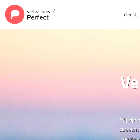
dienst
Ve
Wij zijn 
streven 
opnieuw