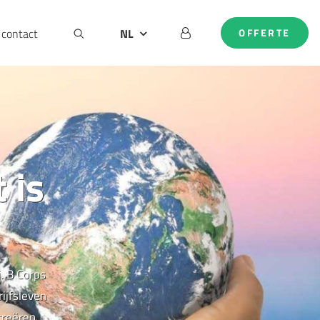
contact
NL
OFFERTE
BE
DE
EN
 is
. B Corps
ijfsleven
creëren.