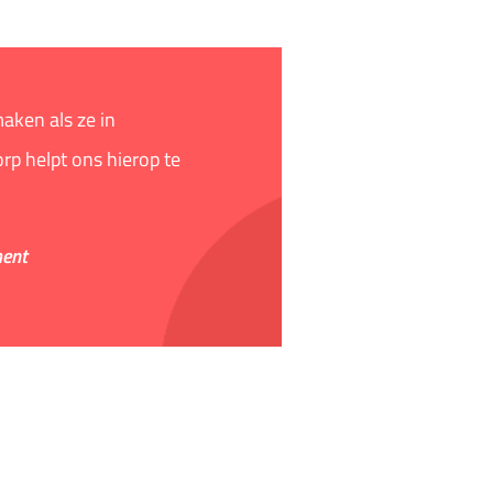
aken als ze in
rp helpt ons hierop te
ment