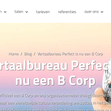
en
talen
over ons
tarieven
referenties
Home
Blog
Vertaalbureau Perfect is nu een B Corp
rtaalbureau Perfect
nu een B Corp
officieel een B Corp en ons organisatiemodel draagt daartoe bij
naar een wereldwijde cultuurverandering om succes in het bedr
 te definiëren en een zinvollere en duurzamere economie te 