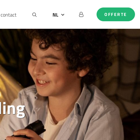
contact
NL
OFFERTE
BE
DE
EN
ling