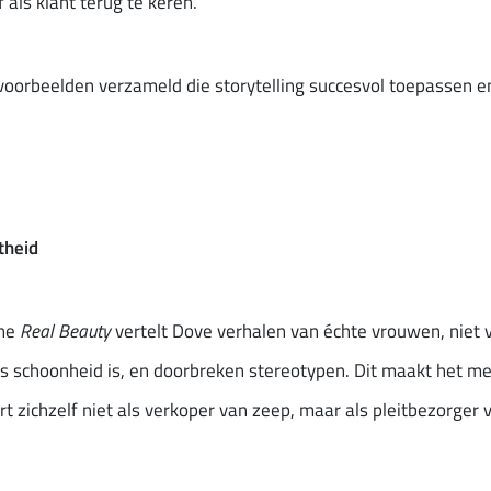
 als klant terug te keren.
 voorbeelden verzameld die storytelling succesvol toepassen
theid
gne
Real Beauty
vertelt Dove verhalen van échte vrouwen, niet v
rs schoonheid is, en doorbreken stereotypen. Dit maakt het m
t zichzelf niet als verkoper van zeep, maar als pleitbezorger 