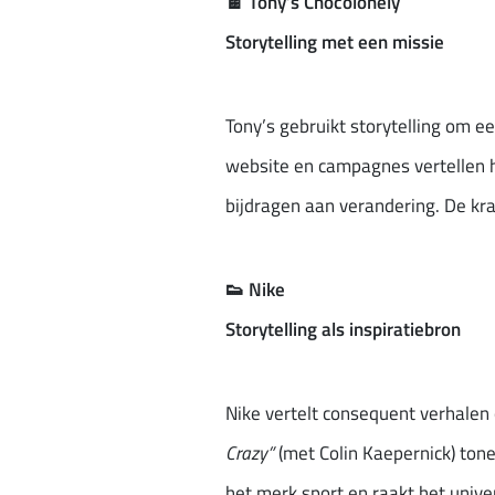
🍫
Tony’s Chocolonely
Storytelling met een missie
Tony’s gebruikt storytelling om 
website en campagnes vertellen 
bijdragen aan verandering. De kra
👟
Nike
Storytelling als inspiratiebron
Nike vertelt consequent verhalen
Crazy”
(met Colin Kaepernick) tone
het merk sport en raakt het univer