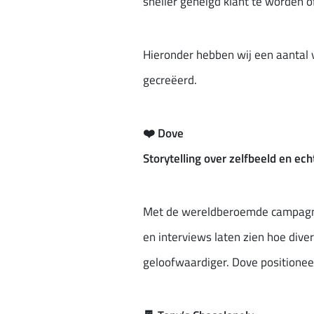
sneller geneigd klant te worden of
Hieronder hebben wij een aantal
gecreëerd.
❤️
Dove
Storytelling over zelfbeeld en ech
Met de wereldberoemde campa
en interviews laten zien hoe dive
geloofwaardiger. Dove positioneer