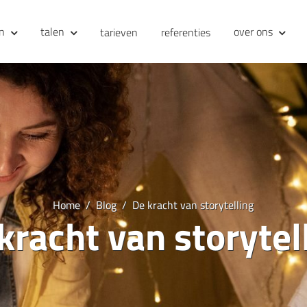
en
talen
over ons
tarieven
referenties
Home
Blog
De kracht van storytelling
kracht van storytel