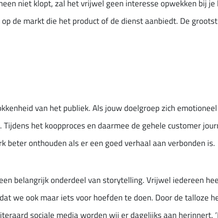
heen niet klopt, zal het vrijwel geen interesse opwekken bij 
ge op de markt die het product of de dienst aanbiedt. De groot
rokkenheid van het publiek. Als jouw doelgroep zich emotioneel
. Tijdens het koopproces en daarmee de gehele customer jou
rk beter onthouden als er een goed verhaal aan verbonden is.
een belangrijk onderdeel van storytelling. Vrijwel iedereen he
at we ook maar iets voor hoefden te doen. Door de talloze her
raard sociale media worden wij er dagelijks aan herinnert. ‘I’m 