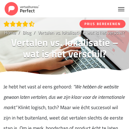
PRIJS BEREKENEN
Home
Blog
Vertalen vs. lokalisatie – wat is het verschil?
Vertalen vs. lokalisatie –
wat is het verschil?
Je hebt het vast al eens gehoord:
“We hebben de website
gewoon laten vertalen, dus we zijn klaar voor de internationale
markt.”
Klinkt logisch, toch? Maar wie écht succesvol wil
zijn in het buitenland, weet dat vertalen slechts de eerste
stap is. Om je merk, boodschap of product écht te laten