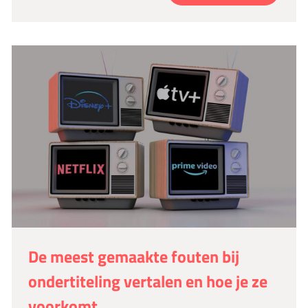
De meest gemaakte fouten bij
ondertiteling vertalen en hoe je ze
voorkomt