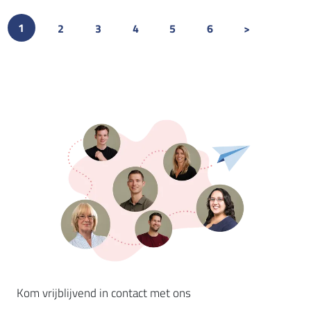
(CURRENT)
1
2
3
4
5
6
>
Kom vrijblijvend in contact met ons