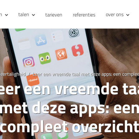
en
talen
over ons
tarieven
referenties
eertaligheid
Leer een vreemde taal met deze apps: een complee
eer een vreemde ta
met deze apps: ee
compleet overzich