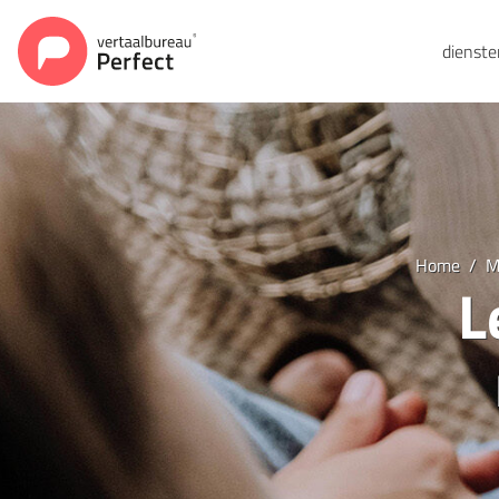
dienst
Home
M
L