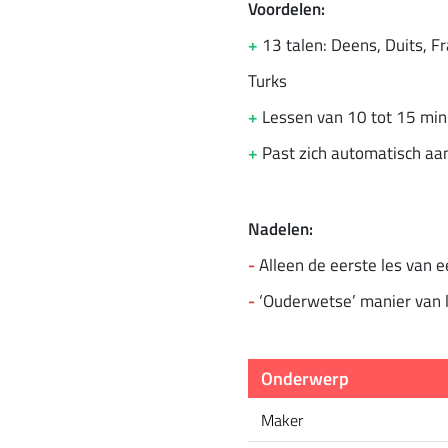
Voordelen:
+
13 talen: Deens, Duits, F
Turks
+
Lessen van 10 tot 15 mi
+
Past zich automatisch aa
Nadelen:
-
Alleen de eerste les van e
-
‘Ouderwetse’ manier van l
Onderwerp
Maker