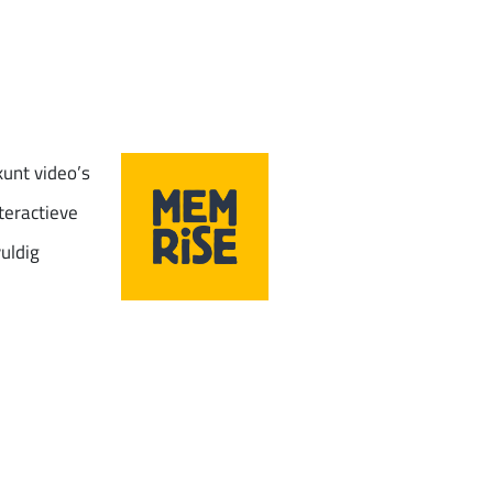
kunt video’s
nteractieve
uldig