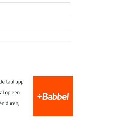
de taal app
al op een
en duren,