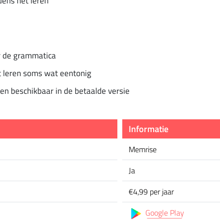
dens het leren
or de grammatica
 leren soms wat eentonig
een beschikbaar in de betaalde versie
Informatie
Memrise
Ja
€4,99 per jaar
Google Play