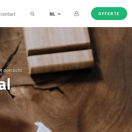
contact
NL
OFFERTE
BE
DE
EN
t overzicht
al
n
t