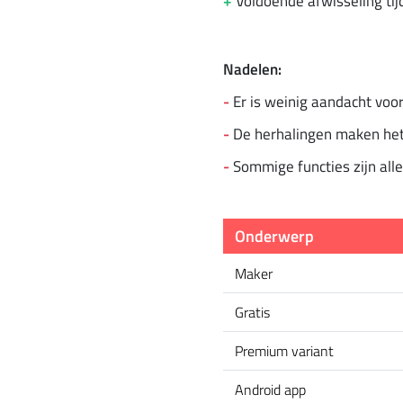
+
Voldoende afwisseling tij
Nadelen:
-
Er is weinig aandacht vo
-
De herhalingen maken het
-
Sommige functies zijn all
Onderwerp
Maker
Gratis
Premium variant
Android app