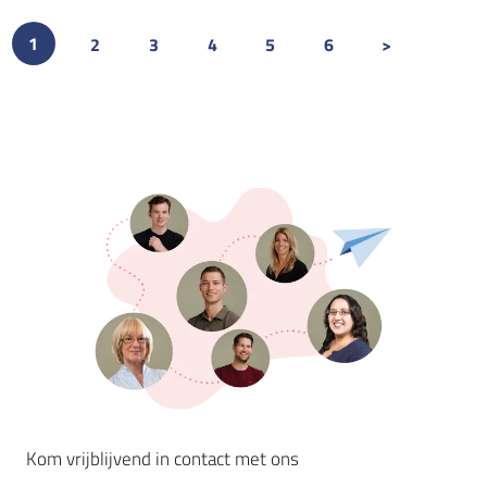
(CURRENT)
1
2
3
4
5
6
>
Kom vrijblijvend in contact met ons