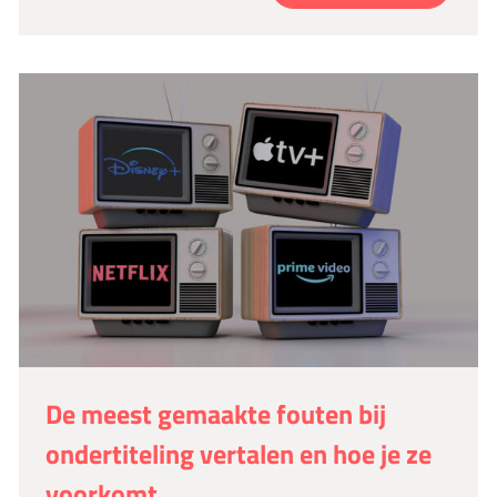
De meest gemaakte fouten bij
ondertiteling vertalen en hoe je ze
voorkomt