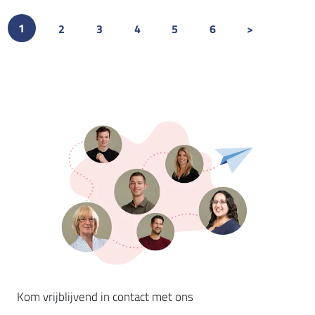
(CURRENT)
1
2
3
4
5
6
>
Kom vrijblijvend in contact met ons