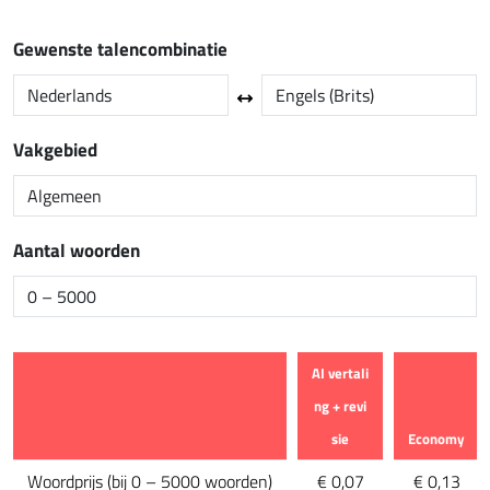
Gewenste talencombinatie
Vakgebied
Aantal woorden
AI vertali
ng + revi
sie
Economy
Kenmerk
Woordprijs
(
bij 0 – 5000 woorden
)
€ 0,07
€ 0,13