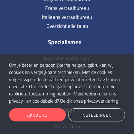
Frans vertaalbureau
Italiaans vertaalbureau
Overzicht alle talen
Specialismen
Juridische vertalingen
Om je beter en persoonlijker te helpen, gebruiken wij
Marketing vertalingen
cookies en vergelijkbare technieken. Met de cookies
Technische vertalingen
volgen wij en derde partijen jouw internetgedrag binnen
Website of webshop vertalen
onze site. Om verder te gaan op onze site moeten we
expliciete toestemming hebben. Meer weten over ons
Overzicht alle vertaaldiensten
privacy- en cookiebeleid?
Bekijk onze privacyverklaring
Locaties
AKKOORD
INSTELLINGEN
Amsterdam