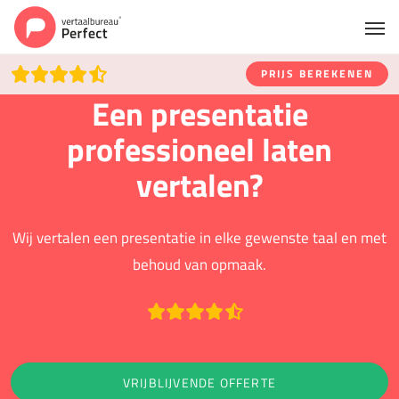
PRIJS BEREKENEN
Een presentatie
professioneel laten
vertalen?
Wij vertalen een presentatie in elke gewenste taal en met
behoud van opmaak.
Beoordeeld met een 9.2 op basis van 766 beoordelingen
VRIJBLIJVENDE OFFERTE