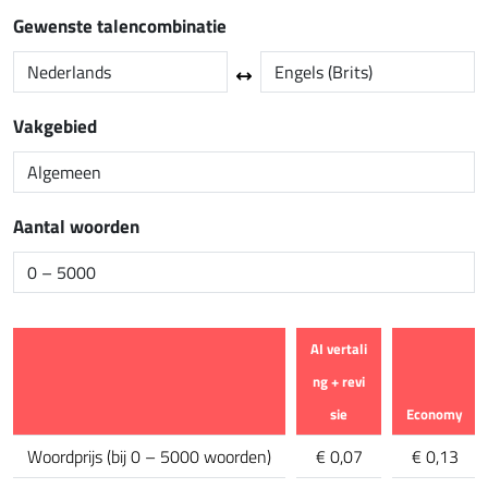
Gewenste talencombinatie
Vakgebied
Aantal woorden
AI vertali
ng + revi
sie
Economy
Kenmerk
Woordprijs
(
bij 0 – 5000 woorden
)
€ 0,07
€ 0,13