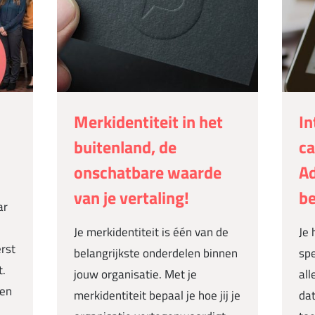
Merkidentiteit in het
In
buitenland, de
ca
onschatbare waarde
Ad
van je vertaling!
be
ar
Je merkidentiteit is één van de
Je 
rst
belangrijkste onderdelen binnen
spe
t.
jouw organisatie. Met je
all
een
merkidentiteit bepaal je hoe jij je
dat
..