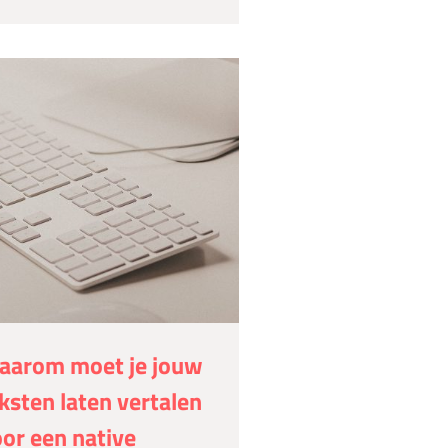
aarom moet je jouw
ksten laten vertalen
or een native