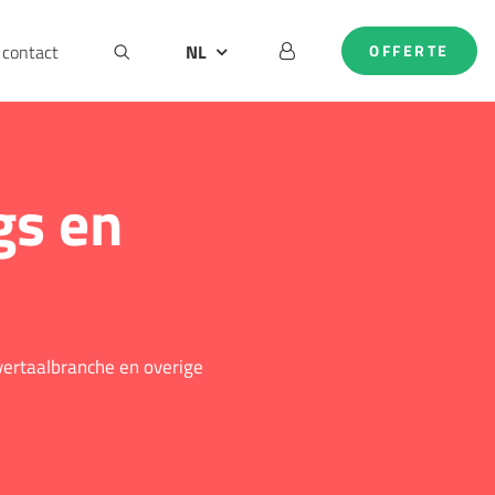
contact
NL
OFFERTE
BE
DE
EN
gs en
 vertaalbranche en overige