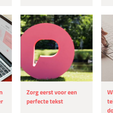
n
Zorg eerst voor een
W
er
perfecte tekst
te
do