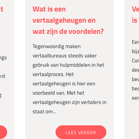
ct
Wat is een
Ve
vertaalgeheugen en
is
wat zijn de voordelen?
Een
Tegenwoordig maken
bij
vertaalbureaus steeds vaker
ngs
Cor
gebruik van hulpmiddelen in het
dee
vertaalproces. Het
rd
bew
vertaalgeheugen is hier een
bed
voorbeeld van. Met het
g
een
vertaalgeheugen zijn vertalers in
staat om...
LEES VERDER