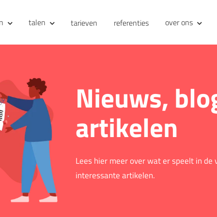
en
talen
over ons
tarieven
referenties
Nieuws, blo
artikelen
Lees hier meer over wat er speelt in de
interessante artikelen.