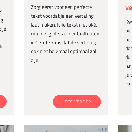
ve
Zorg eerst voor een perfecte
k
tekst voordat je een vertaling
g.
Kwa
laat maken. Is je tekst niet oké,
 je
bel
rommelig of staan er taalfouten
e
het
in? Grote kans dat de vertaling
jk
do
ook niet helemaal optimaal zal
duu
zijn.
lan
je 
van
LEES VERDER