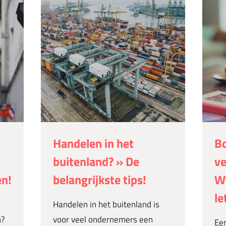
Handelen in het
Bo
buitenland? » De
ve
en!
belangrijkste tips!
Wa
le
Handelen in het buitenland is
n?
voor veel ondernemers een
Een