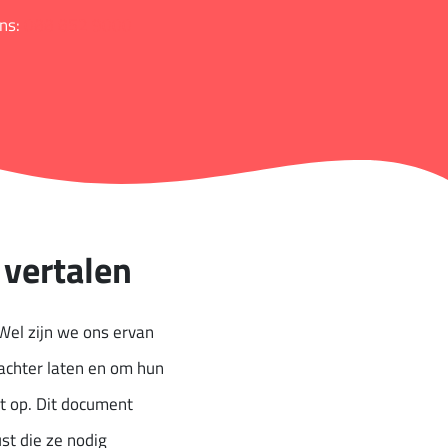
ons:
088 852 9000
 vertalen
 Wel zijn we ons ervan
achter laten en om hun
nt op. Dit document
st die ze nodig