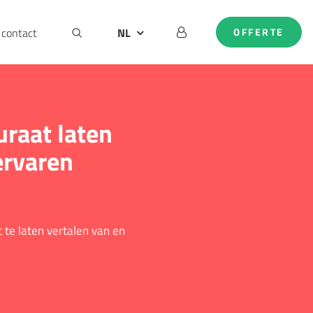
contact
NL
OFFERTE
BE
DE
EN
raat laten
ervaren
 te laten vertalen van en
basis van 766 beoordelingen