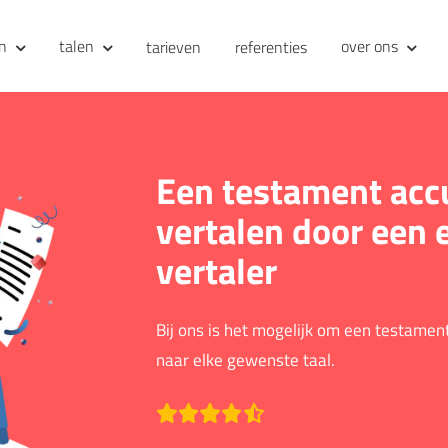
en
talen
over ons
tarieven
referenties
Een testament accu
vertalen door een 
vertaler
Bij ons is het mogelijk om een testament
naar elke gewenste taal.
Beoordeeld met een 9.2 op 