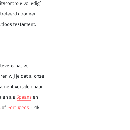
tscontrole volledig”.
troleerd door een
outloos testament.
 tevens native
en wij je dat al onze
stament vertalen naar
alen als
Spaans
en
s
of
Portugees
. Ook