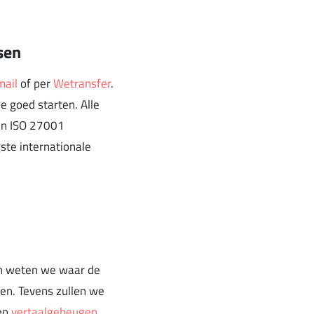
sen
mail
of per
Wetransfer
.
 goed starten. Alle
ijn ISO 27001
ste internationale
en weten we waar de
en. Tevens zullen we
een
vertaalgeheugen
.