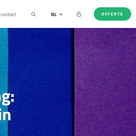
contact
NL
OFFERTE
BE
DE
EN
l
g:
in