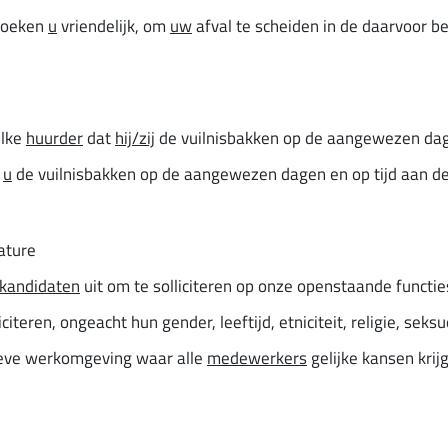
rzoeken
u
vriendelijk, om
uw
afval te scheiden in de daarvoor b
elke
huurder
dat
hij/zij
de vuilnisbakken op de aangewezen dagen
t
u
de vuilnisbakken op de aangewezen dagen en op tijd aan de 
ature
 kandidaten
uit om te solliciteren op onze openstaande funct
citeren, ongeacht hun gender, leeftijd, etniciteit, religie, sek
usieve werkomgeving waar alle
medewerkers
gelijke kansen kri