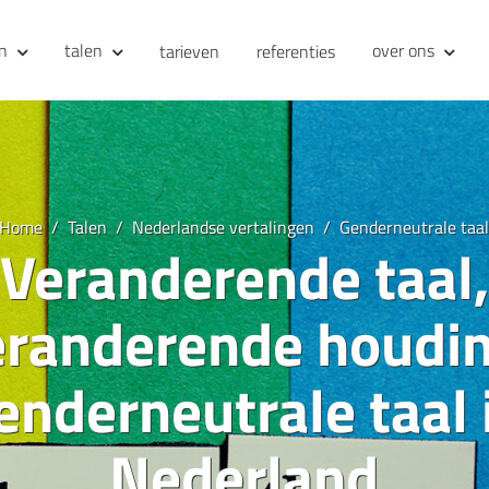
en
talen
over ons
tarieven
referenties
Home
Talen
Nederlandse vertalingen
Genderneutrale taa
Veranderende taal,
eranderende houdin
enderneutrale taal 
Nederland