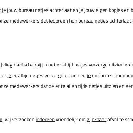
t
je
jouw
bureau netjes achterlaat en
je jouw
eigen kopjes en b
onze medewerkers
dat
iedereen
hun bureau netjes achterlaat 
[vliegmaatschappij] moet er altijd netjes verzorgd uitzien en
moet
je
er altijd netjes verzorgd uitzien en
je
uniform schoonhou
 onze
medewerkers
dat ze er te allen tijde netjes uitzien en e
n
, wij verzoeken
iedereen
vriendelijk om
zijn/haar
afval te sc