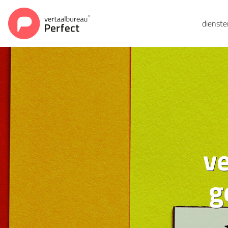
dienst
v
g