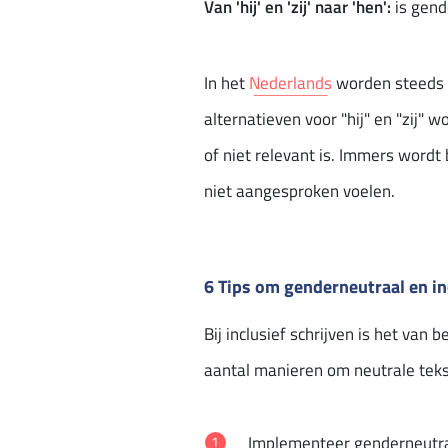
Van 'hij' en 'zij' naar 'hen':
is gend
In het
Nederlands
worden steeds v
alternatieven voor "hij" en "zij"
of niet relevant is. Immers wordt 
niet aangesproken voelen.
6 Tips om genderneutraal en inc
Bij inclusief schrijven is het van 
aantal manieren om neutrale tekst
Implementeer genderneutrale