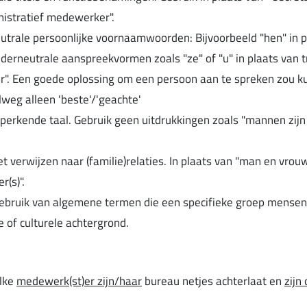
istratief medewerker".
rale persoonlijke voornaamwoorden: Bijvoorbeeld "hen" in plaat
derneutrale aanspreekvormen zoals "ze" of "u" in plaats van
". Een goede oplossing om een persoon aan te spreken zou kun
weg alleen 'beste'/'geachte'
perkende taal. Gebruik geen uitdrukkingen zoals "mannen zijn
het verwijzen naar (familie)relaties. In plaats van "man en vro
r(s)".
ebruik van algemene termen die een specifieke groep mensen
 of culturele achtergrond.
elke
medewerk(st)er zijn/haar
bureau netjes achterlaat en
zijn