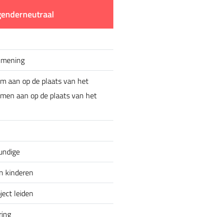
 genderneutraal
s mening
 aan op de plaats van het
men aan op de plaats van het
undige
n kinderen
ject leiden
ring